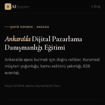
AI
Systems
Blog
ŞEHIR REHBERI · ANKARA
Ankara'da
Dijital Pazarlama
Danışmanlığı Eğitimi
Ankara'da ajans kurmak için doğru rehber. Kurumsal
müşteri yoğunluğu, kamu sektörü yakınlığı, B2B
avantajı.
Mayıs 2026
8 dakika okuma
Aydın Bars